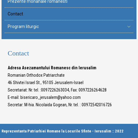
Prezente monahale romanesti
Contact
Program liturgic
Contact
Adresa Asezamantului Romanesc din Ierusalim
Romanian Orthodox Patriarchate
46 Shivtei Israel St., 95105 Jerusalem-Israel
Secretariat: Nr. tel. :0097226263034, Fax: 0097226264628
E-mail: bisericaro_jerusalem@yahoo.com
Secretar: M-hia. Nicolaida Gogean, Nr. tel. : 00972542016726
Reprezentanta Patriarhiei Romane la Locurile Sfinte - Ierusalim :: 2022