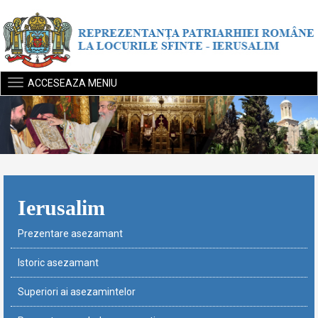
ACCESEAZA MENIU
Ierusalim
Prezentare asezamant
Istoric asezamant
Superiori ai asezamintelor