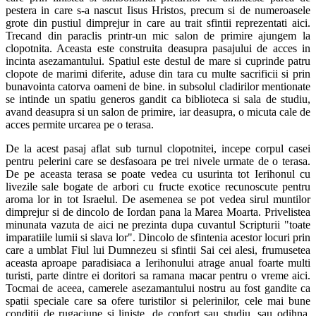
pestera in care s-a nascut Iisus Hristos, precum si de numeroasele
grote din pustiul dimprejur in care au trait sfintii reprezentati aici.
Trecand din paraclis printr-un mic salon de primire ajungem la
clopotnita. Aceasta este construita deasupra pasajului de acces in
incinta asezamantului. Spatiul este destul de mare si cuprinde patru
clopote de marimi diferite, aduse din tara cu multe sacrificii si prin
bunavointa catorva oameni de bine. in subsolul cladirilor mentionate
se intinde un spatiu generos gandit ca biblioteca si sala de studiu,
avand deasupra si un salon de primire, iar deasupra, o micuta cale de
acces permite urcarea pe o terasa.
De la acest pasaj aflat sub turnul clopotnitei, incepe corpul casei
pentru pelerini care se desfasoara pe trei nivele urmate de o terasa.
De pe aceasta terasa se poate vedea cu usurinta tot Ierihonul cu
livezile sale bogate de arbori cu fructe exotice recunoscute pentru
aroma lor in tot Israelul. De asemenea se pot vedea sirul muntilor
dimprejur si de dincolo de Iordan pana la Marea Moarta. Privelistea
minunata vazuta de aici ne prezinta dupa cuvantul Scripturii "toate
imparatiile lumii si slava lor". Dincolo de sfintenia acestor locuri prin
care a umblat Fiul lui Dumnezeu si sfintii Sai cei alesi, frumusetea
aceasta aproape paradisiaca a Ierihonului atrage anual foarte multi
turisti, parte dintre ei doritori sa ramana macar pentru o vreme aici.
Tocmai de aceea, camerele asezamantului nostru au fost gandite ca
spatii speciale care sa ofere turistilor si pelerinilor, cele mai bune
conditii de rugaciune si liniste, de confort sau studiu, sau odihna.