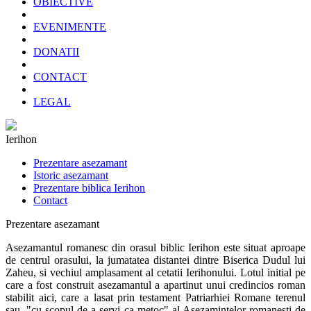
OBIECTIVE
EVENIMENTE
DONATII
CONTACT
LEGAL
Ierihon
Prezentare asezamant
Istoric asezamant
Prezentare biblica Ierihon
Contact
Prezentare asezamant
Asezamantul romanesc din orasul biblic Ierihon este situat aproape
de centrul orasului, la jumatatea distantei dintre Biserica Dudul lui
Zaheu, si vechiul amplasament al cetatii Ierihonului. Lotul initial pe
care a fost construit asezamantul a apartinut unui credincios roman
stabilit aici, care a lasat prin testament Patriarhiei Romane terenul
sau, "cu scopul de a servi ca metoc" al Asezamintelor romanesti de