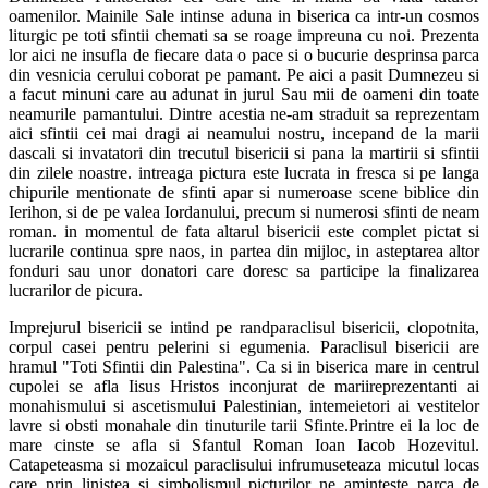
oamenilor. Mainile Sale intinse aduna in biserica ca intr-un cosmos
liturgic pe toti sfintii chemati sa se roage impreuna cu noi. Prezenta
lor aici ne insufla de fiecare data o pace si o bucurie desprinsa parca
din vesnicia cerului coborat pe pamant. Pe aici a pasit Dumnezeu si
a facut minuni care au adunat in jurul Sau mii de oameni din toate
neamurile pamantului. Dintre acestia ne-am straduit sa reprezentam
aici sfintii cei mai dragi ai neamului nostru, incepand de la marii
dascali si invatatori din trecutul bisericii si pana la martirii si sfintii
din zilele noastre. intreaga pictura este lucrata in fresca si pe langa
chipurile mentionate de sfinti apar si numeroase scene biblice din
Ierihon, si de pe valea Iordanului, precum si numerosi sfinti de neam
roman. in momentul de fata altarul bisericii este complet pictat si
lucrarile continua spre naos, in partea din mijloc, in asteptarea altor
fonduri sau unor donatori care doresc sa participe la finalizarea
lucrarilor de picura.
Imprejurul bisericii se intind pe randparaclisul bisericii, clopotnita,
corpul casei pentru pelerini si egumenia. Paraclisul bisericii are
hramul "Toti Sfintii din Palestina". Ca si in biserica mare in centrul
cupolei se afla Iisus Hristos inconjurat de mariireprezentanti ai
monahismului si ascetismului Palestinian, intemeietori ai vestitelor
lavre si obsti monahale din tinuturile tarii Sfinte.Printre ei la loc de
mare cinste se afla si Sfantul Roman Ioan Iacob Hozevitul.
Catapeteasma si mozaicul paraclisului infrumuseteaza micutul locas
care prin linistea si simbolismul picturilor ne aminteste parca de