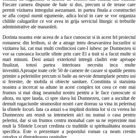
Fiecare camera dispune de baie si dus, precum si de terase care
permit vizitarea intregului asezamant. in partea finala a constructiei
se afla corpul numit egumenie, adica locul in care se vor organiza
chiliile calugarilor ce vor avea in grija serviciul liturgic si treburile
administrative ale manastirii.
Dorinta noastra este aceea de a face cunoscut si in acest fel proiectul
romanesc din Ierihon, si de a atrage intru desavarsirea lucrarilor si
vizitarea lui, cat mai multi credinciosi care-l iubesc pe Dumnezeu si
vor sa cunoasca locurile sfinte prin care El a trait si a facut multe si
mari minuni. Desi astazi exteriorul intregii cladiri este aproape
finalizat, totusi partea interioara necesita inca multe
investitii.Aproape toate cele 50 de camere de cazare si spatiile pentru
primire a pelerinilor precum si baile au nevoie detamplarie pentru usi
si ferestre, de mobila si obiecte sanitare. Constiinta si staruinta
noastra a incercat sa adune in acest complex tot ceea ce este mai
frumos si mai drag neamului nostru pentru a le face cunoscute si
altora, nu spre lauda, ci spre slava lui Dumnezeu, care a ascultat de
demult rugaciunile stramosilor nostri care doreau sa vina in pelerinaj
la sfintele locuri. Iata ca astazi s-a implinit dorinta lor si cu vrerea lui
Dumnezeu am reusit sa intemeiem aici nu numai o casa pentru
pelerini, dar si un frumos centru monahal care sa ne reprezinte mai
mult la Sfintele Locuri credinta cu traditiile si spiritualitatea noastra
specifica. Este o prezentare a poporului roman ca neam crestin
ortodox si dintotdeauna ospitalier.