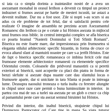
si iata ca o simpla dorinta a inaintasilor nostri de a avea un
asezamant monahal in orasul Ierihon a devenit cu timpul un proiect
indraznet si frumos asezat pe hartie de mesteri iscusiti, iar astazi a
devenit realitate. Dar nu a fost usor. Zile si nopti s-au scurs si au
adus cu ele probleme de tot felul, dar si satisfactii pentru cele
realizate O imagine de ansamblu ne prezinta acum Asezamantul
Romanesc din Ierihon ca pe o cetate a lui Hristos asezata in mijlocul
unui frumos oras biblic. in centrul intregului complex se afla biserica
ce poarta hramul "Nasterii Domnului si Toti Sfintii Romani".
Biserica nu este foarte mare, dar impresioneaza prin frumusetea si
eleganta stilului arhitectonic specific bizantin, in forma de cruce ce
evoca altarul sfant al mantuirii noastre pe care s-a jertfit Hristos. Este
de fapt o biserica specific romaneasca ce imbina fericit cele mai
frumoase elemente arhitectonice romanesti cu elementele specifice
Orientului crestin. Coloanele din pridvorul manastirii ca si peretii
exteriori ai bisericii, sunt acoperite cu placi din piatra in forma de
benzi slefuite si asezate dupa nuante care dau sfantului locas o
frumusete aparte, dar si unicitate in tara Sfanta si poate in intreaga
lume. Deasupra naosului troneaza o turla inalta cu ferestre alungite
in chipul unor raze care permit o buna luminozitate in interior. in
partea cea mai de sus a turlei sta asezata pe un glob o cruce ca chip
al pamantului peste care sta asezat semnul biruintei lui Hristos.
Privind din interior, din inaltul bisericii, strajuieste chipul lui
Dumnezeu Pantocrator cel Care tine in mana Sa viata tuturor