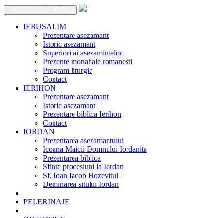
ACCESEAZA MENIU
IERUSALIM
Prezentare asezamant
Istoric asezamant
Superiori ai asezamintelor
Prezente monahale romanesti
Program liturgic
Contact
IERIHON
Prezentare asezamant
Istoric asezamant
Prezentare biblica Ierihon
Contact
IORDAN
Prezentarea asezamantului
Icoana Maicii Domnului Iordanita
Prezentarea biblica
Sfinte procesiuni la Iordan
Sf. Ioan Iacob Hozevitul
Deminarea sitului Iordan
PELERINAJE