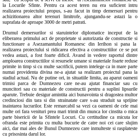
la Locurile Sfinte. Pentru ca acest teren nu era suficient intru
realizarea proiectului propus, s-au facut in timp demersuri pentru
achizitionarea altor terenuri limitrofe, ajungandu-se astazi la o
suprafata de aproape 3000 de metri patrati.
Drumul demersurilor si staruintelor diplomatice inceput de la
eliberarea primului act de proprietate si autorizatia de constructie si
functionare a Asezamantului Romanesc din Ierihon si pana la
realizarea proiectului si ridicarea efectiva a constructiilor ce se pot
vedea astazi, a fost foarte dificil. Avand in vedere raportul dintre
amploarea constructiilor si resursele umane si materiale foarte reduse
primite in timp si cu multe sacrificii, putem intelege ca in mare parte
numai providenta divina ne-a ajutat sa realizam proiectul pana la
stadiul actual. Nu de putine ori, in situatiile limita, au aparut oameni
trimisi parca de Dumnezeu care ne-au ajutat financiar sau cu
muncitori sau cu materiale de constructii pentru a suplini lipsurile
aparute. Trebuie desigur amintita aici bunavointa si dragostea multor
credinciosi din tara si din strainatate care s-au straduit sa sprijine
inaintarea lucrarilor. Este remarcabil sa vezi ca oameni de cele mai
multe ori fara venituri prea mari trimit din munca lor cinstita o mica
parte bisericii de la Sfintele Locuri. Cu certitudine ca micuta lor
ofranda este primita cu multa bucurie de catre noi cei care slujim
aici, dar mai ales de Bunul Dumnezeu care inmulteste si rasplateste
cu prisosinta darul lor.