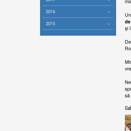
mo
2016
Un
de 
2015
și 
De
Rom
Mi
vre
Ne
spr
să
Gal