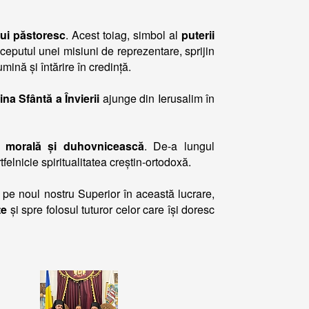
lui păstoresc
. Acest toiag, simbol al
puterii
ceputul unei misiuni de reprezentare, sprijin
mină și întărire în credință.
na Sfântă a Învierii
ajunge din Ierusalim în
te morală și duhovnicească
. De-a lungul
tfelnicie spiritualitatea creștin-ortodoxă.
ă pe noul nostru Superior în această lucrare,
te
și spre folosul tuturor celor care își doresc