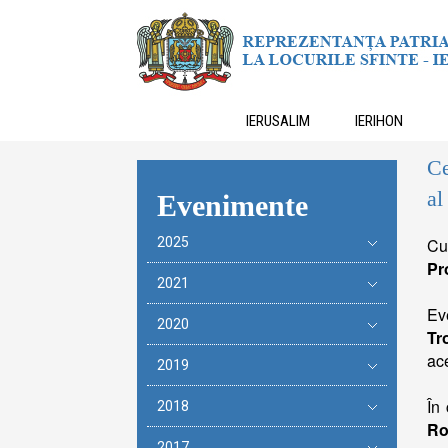
IERUSALIM
IERIHON
Ce
al
Evenimente
2025
Cu
Pr
2021
Ev
2020
Tr
ace
2019
În 
2018
R
2017