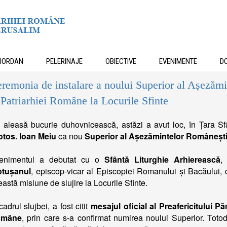
IORDAN
PELERINAJE
OBIECTIVE
EVENIMENTE
DO
remonia de instalare a noului Superior al Așezăm
 Patriarhiei Române la Locurile Sfinte
 aleasă bucurie duhovnicească, astăzi a avut loc, în Țara S
otos. Ioan Meiu
ca nou
Superior al Așezămintelor Româneșt
enimentul a debutat cu o
Sfântă Liturghie Arhierească
,
otușanul
, episcop-vicar al Episcopiei Romanului și Bacăului, 
astă misiune de slujire la Locurile Sfinte.
cadrul slujbei, a fost citit
mesajul oficial al Preafericitului Pă
omâne
, prin care s-a confirmat numirea noului Superior. Toto