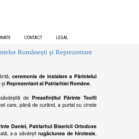
NATII
CONTACT
LEGAL
intelor Românești și Reprezentant
fântă,
ceremonia de instalare a Părintelui
i
și
Reprezentant al Patriarhiei Române
.
 săvârșită de
Preasfințitul Părinte Teofil
cel care, până de curând, a purtat cu cinste
rinte Daniel, Patriarhul Bisericii Ortodoxe
dată, s-a săvârșit
rugăciunea de hirotesie
,