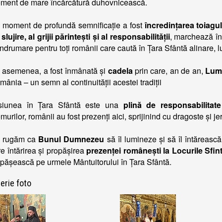
ment de mare încărcătură duhovnicească.
 moment de profundă semnificație a fost
încredințarea toiagu
slujire, al grijii părintești și al responsabilității
, marchează în
îndrumare pentru toți românii care caută în Țara Sfântă alinare, lu
 asemenea, a fost înmânată și
cadela
prin care, an de an,
Lumi
ânia – un semn al continuității acestei tradiții
siunea în Țara Sfântă este una
plină de responsabilita
murilor, românii au fost prezenți aici, sprijinind cu dragoste și jer
 rugăm ca
Bunul Dumnezeu
să îl lumineze și să îl întăreasc
e întărirea și propășirea
prezenței românești la Locurile Sfin
 pășească pe urmele Mântuitorului în Țara Sfântă.
erie foto