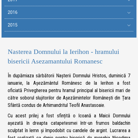
2016
2015
Nasterea Domnului la Ierihon - hramului
bisericii Asezamantului Romanesc
În dupămiaza sărbătorii Nașterii Domnului Hristos, duminică 7
ianuarie, la Așezământul Românesc de la Ierihon a fost
oficiată Privegherea pentru hramul principal al bisericii mari de
către soborul slujitorilor de Așezămintelor Românești din Țara
Sfântă condus de Arhimandritul Teofil Anastasoaie.
Cu acest prilej a fost sfințită o Icoană a Maicii Domnului
așezată în dreapta catapetesmei într-un frumos baldachin
sculptat în lemn și împodobit cu candele de argint. Lucrarea a
fost realizată ca danie pentru biserică de monahia Nicodima