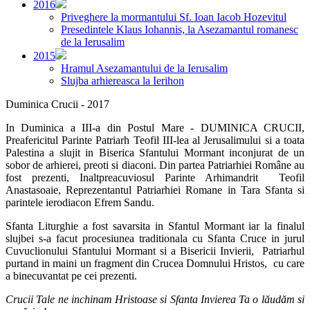
2016
Priveghere la mormantului Sf. Ioan Iacob Hozevitul
Presedintele Klaus Iohannis, la Asezamantul romanesc
de la Ierusalim
2015
Hramul Asezamantului de la Ierusalim
Slujba arhiereasca la Ierihon
Duminica Crucii - 2017
In Duminica a III-a din Postul Mare - DUMINICA CRUCII,
Preafericitul Parinte Patriarh Teofil III-lea al Jerusalimului si a toata
Palestina a slujit in Biserica Sfantului Mormant inconjurat de un
sobor de arhierei, preoti si diaconi. Din partea Patriarhiei Române au
fost prezenti, Inaltpreacuviosul Parinte Arhimandrit Teofil
Anastasoaie, Reprezentantul Patriarhiei Romane in Tara Sfanta si
parintele ierodiacon Efrem Sandu.
Sfanta Liturghie a fost savarsita in Sfantul Mormant iar la finalul
slujbei s-a facut procesiunea traditionala cu Sfanta Cruce in jurul
Cuvuclionului Sfantului Mormant si a Bisericii Invierii, Patriarhul
purtand in maini un fragment din Crucea Domnului Hristos, cu care
a binecuvantat pe cei prezenti.
Crucii Tale ne inchinam Hristoase si Sfanta Invierea Ta o lăudăm si