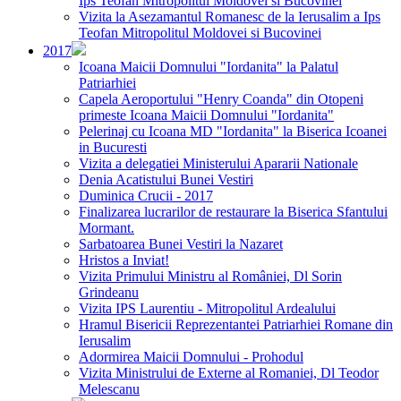
Ips Teofan Mitropolitul Moldovei si Bucovinei
Vizita la Asezamantul Romanesc de la Ierusalim a Ips
Teofan Mitropolitul Moldovei si Bucovinei
2017
Icoana Maicii Domnului "Iordanita" la Palatul
Patriarhiei
Capela Aeroportului "Henry Coanda" din Otopeni
primeste Icoana Maicii Domnului "Iordanita"
Pelerinaj cu Icoana MD "Iordanita" la Biserica Icoanei
in Bucuresti
Vizita a delegatiei Ministerului Apararii Nationale
Denia Acatistului Bunei Vestiri
Duminica Crucii - 2017
Finalizarea lucrarilor de restaurare la Biserica Sfantului
Mormant.
Sarbatoarea Bunei Vestiri la Nazaret
Hristos a Inviat!
Vizita Primului Ministru al României, Dl Sorin
Grindeanu
Vizita IPS Laurentiu - Mitropolitul Ardealului
Hramul Bisericii Reprezentantei Patriarhiei Romane din
Ierusalim
Adormirea Maicii Domnului - Prohodul
Vizita Ministrului de Externe al Romaniei, Dl Teodor
Melescanu