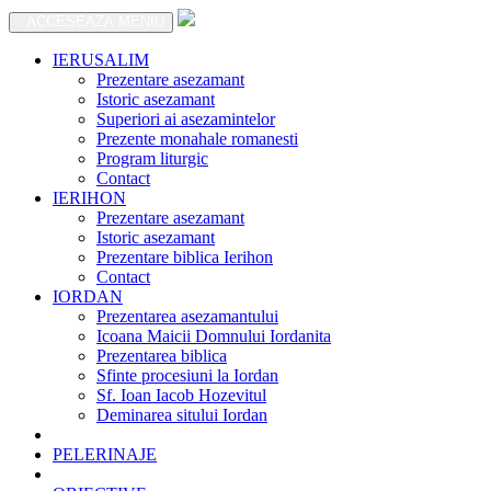
ACCESEAZA MENIU
IERUSALIM
Prezentare asezamant
Istoric asezamant
Superiori ai asezamintelor
Prezente monahale romanesti
Program liturgic
Contact
IERIHON
Prezentare asezamant
Istoric asezamant
Prezentare biblica Ierihon
Contact
IORDAN
Prezentarea asezamantului
Icoana Maicii Domnului Iordanita
Prezentarea biblica
Sfinte procesiuni la Iordan
Sf. Ioan Iacob Hozevitul
Deminarea sitului Iordan
PELERINAJE