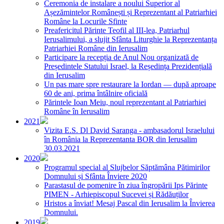
Ceremonia de instalare a noului Superior al
Așezămintelor Românești și Reprezentant al Patriarhiei
Române la Locurile Sfinte
Preafericitul Părinte Teofil al III-lea, Patriarhul
Ierusalimului, a slujit Sfânta Liturghie la Reprezentanța
Patriarhiei Române din Ierusalim
Participare la recepția de Anul Nou organizată de
Președintele Statului Israel, la Reședința Prezidențială
din Ierusalim
Un pas mare spre restaurare la Iordan — după aproape
60 de ani, prima întâlnire oficială
Părintele Ioan Meiu, noul reprezentant al Patriarhiei
Române în Ierusalim
2021
Vizita E.S. Dl David Saranga - ambasadorul Israelului
în România la Reprezentanta BOR din Ierusalim
30.03.2021
2020
Programul special al Slujbelor Săptămâna Pătimirilor
Domnului și Sfânta Înviere 2020
Parastasul de pomenire în ziua îngropării Ips Părinte
PIMEN - Arhiepiscopul Sucevei și Rădăuților
Hristos a înviat! Mesaj Pascal din Ierusalim la Învierea
Domnului.
2019