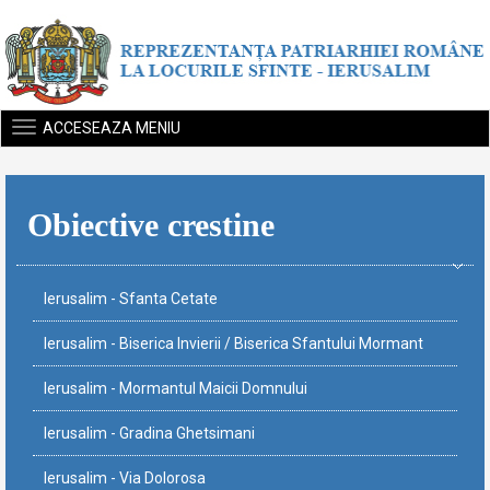
ACCESEAZA MENIU
Obiective crestine
Ierusalim - Sfanta Cetate
Ierusalim - Biserica Invierii / Biserica Sfantului Mormant
Ierusalim - Mormantul Maicii Domnului
Ierusalim - Gradina Ghetsimani
Ierusalim - Via Dolorosa