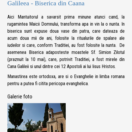
Galileea - Biserica din Caana
Aici Mantuitorul a savarsit prima minune atunci cand, la
rugamintea Maicii Domnului, transforma apa in vin la o nunta. In
biserica sunt expuse doua vase din patra, care dateaza de
acum doua mii de ani, folosite la ritualurile de spalare ale
iudeilor si care, conform Traditiei, au fost folosite la nunta. De
asemenea Biserica adaposteste moastele Sf. Simion Zilotul
(praznuit la 10 mai), care, potrivit Traditiei, a fost mirele din
Cana Galileii si unul dintre cei 12 Apostoli ai lui Iisus Hristos.
Manastirea este ortodoxa, are si o Evanghelie in limba romana
pentru a putea fi citita pericopa evanghelica.
Galerie foto